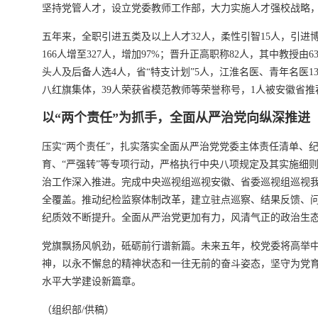
坚持党管人才，设立党委教师工作部，大力实施人才强校战略
五年来，全职引进五类及以上人才32人，柔性引智15人，引进博士
166人增至327人，增加97%；晋升正高职称82人，其中教授由
头人及后备人选4人，省“特支计划”5人，江淮名医、青年名医
八红旗集体，39人荣获省模范教师等荣誉称号，1人被安徽省
以“两个责任”为抓手，全面从严治党向纵深推进
压实“两个责任”，扎实落实全面从严治党党委主体责任清单、纪
育、“严强转”等专项行动，严格执行中央八项规定及其实施细
治工作深入推进。完成中央巡视组巡视安徽、省委巡视组巡视
全覆盖。推动纪检监察体制改革，建立驻点巡察、结果反馈、问
纪质效不断提升。全面从严治党更加有力，风清气正的政治生
党旗飘扬风帆劲，砥砺前行谱新篇。未来五年，校党委将高举
神，以永不懈怠的精神状态和一往无前的奋斗姿态，坚守为党
水平大学建设新篇章。
（组织部/供稿）