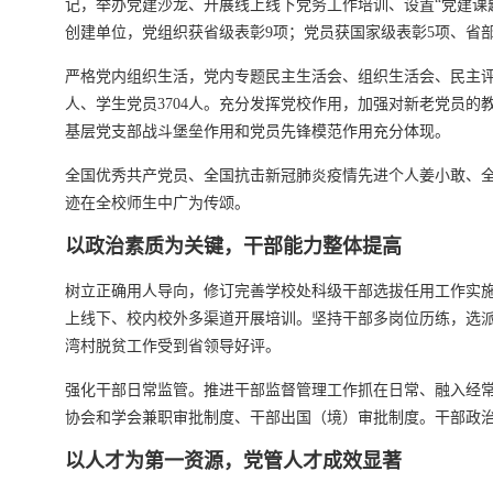
记，举办党建沙龙、开展线上线下党务工作培训、设置“党建课
创建单位，党组织获省级表彰9项；党员获国家级表彰5项、省部
严格党内组织生活，党内专题民主生活会、组织生活会、民主评议
人、学生党员3704人。充分发挥党校作用，加强对新老党员
基层党支部战斗堡垒作用和党员先锋模范作用充分体现。
全国优秀共产党员、全国抗击新冠肺炎疫情先进个人姜小敢、全
迹在全校师生中广为传颂。
以政治素质为关键，干部能力整体提高
树立正确用人导向，修订完善学校处科级干部选拔任用工作实
上线下、校内校外多渠道开展培训。坚持干部多岗位历练，选
湾村脱贫工作受到省领导好评。
强化干部日常监管。推进干部监督管理工作抓在日常、融入经
协会和学会兼职审批制度、干部出国（境）审批制度。干部政
以人才为第一资源，党管人才成效显著