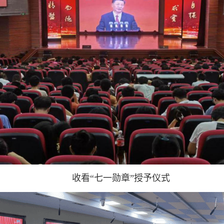
收看“七一勋章
”授予仪式