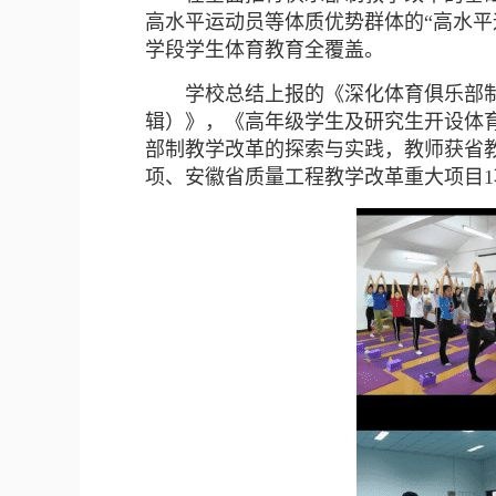
高水平运动员等体质优势群体的“高水
学段学生体育教育全覆盖。
学校总结上报的《深化体育俱乐部制
辑）》，《高年级学生及研究生开设体育
部制教学改革的探索与实践，教师获省教
项、安徽省质量工程教学改革重大项目1