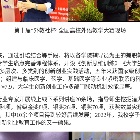
第十届“外教社杯”全国高校外语教学大赛现场
年来，通过引培结合等手段，将以
各学院辅导员为主的兼职
合学生痛点完善课程体系，开设《创新思维训练》《大学生
多层次、多类别的创新创业实践活动，五年来获国家级创新创
2%；组建与临床医学、药学、基础医学等专业紧密联系的科
F=7.9，大学生创新创业工作多部门联动机制效能显著。
行业专家开展线上线下系列讲座20余场，指导师生挖掘潜
4项，省级金奖8项、银奖26项、铜奖70项，获奖数量
，其中10余个项目得到较好后续发展；2022年，我校学
创新创业教育工作的又一硕果。