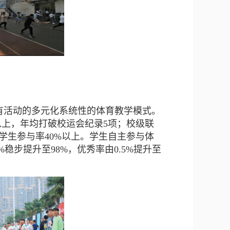
有活动的多元化系统性的体育教学模式。
%以上，年均打破校运会纪录5项；校级联
学生参与率40%以上。学生自主参与体
稳步提升至98%，优秀率由0.5%提升至