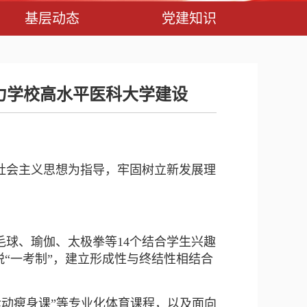
基层动态
党建知识
力学校高水平医科大学建设
社会主义思想为指导，牢固树立新发展理
毛球、瑜伽、太极拳等14个结合学生兴趣
“一考制”，建立形成性与终结性相结合
运动瘦身课”等专业化体育课程，以及面向