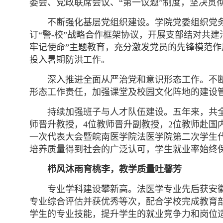
委会、党政联席会议、“第一议题”制度，坚决贯
不断强化基层党组织建设。学院党委组织党
订“警-校”战略合作框架协议，开展支部结对共
牢记使命”主题教育，充分激发党员的先锋模范
投入暑期防洪工作。
深入推进全面从严治党和意识形态工作。不
形态工作责任，加强课堂及校园文化阵地的建设
持续加强班子与人才队伍建设。五年来，共全
师晋升教授，4位教师晋升副教授，2位教师赴
一次代表大会暨皖南医学院法医学院第二次学生代
培养质量得到社会的广泛认可，学生就业率始终保
栉风沐雨育桃李，教学质量吐馨芳
专业学科建设攀新高。法医学专业先后获安
专业综合评估并获优秀等次，配合学校完成教育
学生的专业技能，提升学生的就业竞争力和岗位