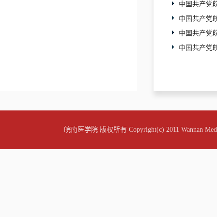
中国共产党
中国共产党
中国共产党
中国共产党
皖南医学院 版权所有 Copyright(c) 2011 Wannan Medic